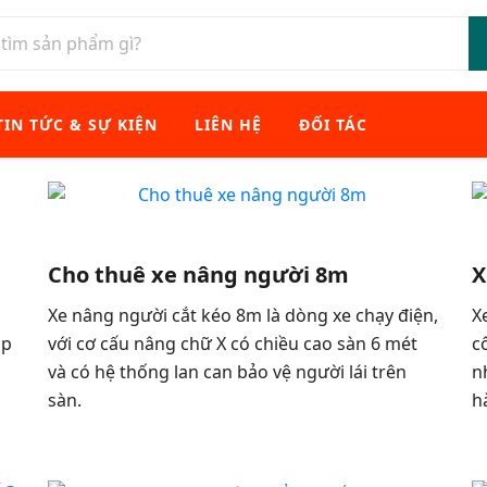
TIN TỨC & SỰ KIỆN
LIÊN HỆ
ĐỐI TÁC
Cho thuê xe nâng người 8m
X
Xe nâng người cắt kéo 8m là dòng xe chạy điện,
X
ắp
với cơ cấu nâng chữ X có chiều cao sàn 6 mét
c
và có hệ thống lan can bảo vệ người lái trên
n
sàn.
h