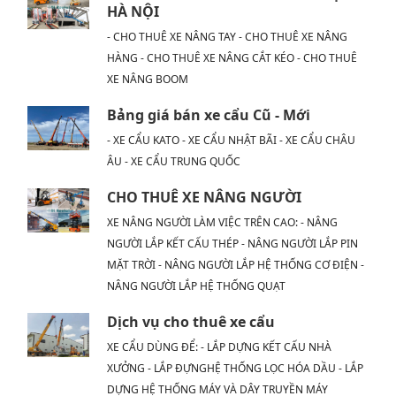
HÀ NỘI
- CHO THUÊ XE NÂNG TAY - CHO THUÊ XE NÂNG
HÀNG - CHO THUÊ XE NÂNG CẮT KÉO - CHO THUÊ
XE NÂNG BOOM
Bảng giá bán xe cẩu Cũ - Mới
- XE CẨU KATO - XE CẨU NHẬT BÃI - XE CẨU CHÂU
ÂU - XE CẨU TRUNG QUỐC
CHO THUÊ XE NÂNG NGƯỜI
XE NÂNG NGƯỜI LÀM VIỆC TRÊN CAO: - NÂNG
NGƯỜI LẮP KẾT CẤU THÉP - NÂNG NGƯỜI LẮP PIN
MẶT TRỜI - NÂNG NGƯỜI LẮP HỆ THỐNG CƠ ĐIỆN -
NÂNG NGƯỜI LẮP HỆ THỐNG QUẠT
Dịch vụ cho thuê xe cẩu
XE CẨU DÙNG ĐỂ: - LẮP DỰNG KẾT CẤU NHÀ
XƯỞNG - LẮP ĐỰNGHỆ THỐNG LỌC HÓA DẦU - LẮP
DỰNG HỆ THỐNG MÁY VÀ DÂY TRUYỀN MÁY