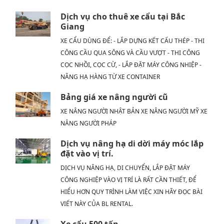
Dịch vụ cho thuê xe cẩu tại Bắc
Giang
XE CẨU DÙNG ĐỂ: - LẮP DỰNG KẾT CẤU THÉP - THI
CÔNG CẦU QUA SÔNG VÀ CẦU VƯỢT - THI CÔNG
CỌC NHỒI, CỌC CỪ, - LẮP ĐẶT MÁY CÔNG NHIỆP -
NÂNG HẠ HÀNG TỪ XE CONTAINER
Bảng giá xe nâng người cũ
XE NÂNG NGƯỜI NHẬT BẢN XE NÂNG NGƯỜI MỸ XE
NÂNG NGƯỜI PHÁP
Dịch vụ nâng hạ di dời máy móc lắp
đặt vào vị trí.
DỊCH VỤ NÂNG HẠ, DI CHUYỂN, LẮP ĐẶT MÁY
CÔNG NGHIỆP VÀO VỊ TRÍ LÀ RẤT CẦN THIẾT, ĐỂ
HIỂU HƠN QUY TRÌNH LÀM VIỆC XIN HÃY ĐỌC BÀI
VIẾT NÀY CỦA BL RENTAL.
Xe cẩu 500 tấn