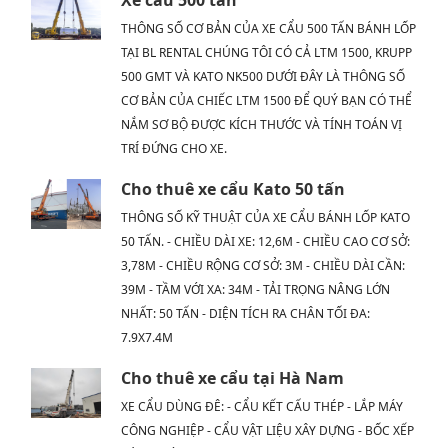
THÔNG SỐ CƠ BẢN CỦA XE CẨU 500 TẤN BÁNH LỐP
TẠI BL RENTAL CHÚNG TÔI CÓ CẢ LTM 1500, KRUPP
500 GMT VÀ KATO NK500 DƯỚI ĐÂY LÀ THÔNG SỐ
CƠ BẢN CỦA CHIẾC LTM 1500 ĐỂ QUÝ BẠN CÓ THỂ
NẮM SƠ BỘ ĐƯỢC KÍCH THƯỚC VÀ TÍNH TOÁN VỊ
TRÍ ĐỨNG CHO XE.
Cho thuê xe cẩu Kato 50 tấn
THÔNG SỐ KỸ THUẬT CỦA XE CẨU BÁNH LỐP KATO
50 TẤN. - CHIỀU DÀI XE: 12,6M - CHIỀU CAO CƠ SỞ:
3,78M - CHIỀU RỘNG CƠ SỞ: 3M - CHIỀU DÀI CẦN:
39M - TẦM VỚI XA: 34M - TẢI TRỌNG NÂNG LỚN
NHẤT: 50 TẤN - DIỆN TÍCH RA CHÂN TỐI ĐA:
7.9X7.4M
Cho thuê xe cẩu tại Hà Nam
XE CẨU DÙNG ĐÊ: - CẨU KẾT CẤU THÉP - LẮP MÁY
CÔNG NGHIỆP - CẨU VẬT LIỆU XÂY DỰNG - BỐC XẾP