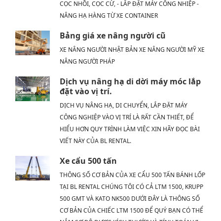
CỌC NHỒI, CỌC CỪ, - LẮP ĐẶT MÁY CÔNG NHIỆP -
NÂNG HẠ HÀNG TỪ XE CONTAINER
Bảng giá xe nâng người cũ
XE NÂNG NGƯỜI NHẬT BẢN XE NÂNG NGƯỜI MỸ XE
NÂNG NGƯỜI PHÁP
Dịch vụ nâng hạ di dời máy móc lắp
đặt vào vị trí.
DỊCH VỤ NÂNG HẠ, DI CHUYỂN, LẮP ĐẶT MÁY
CÔNG NGHIỆP VÀO VỊ TRÍ LÀ RẤT CẦN THIẾT, ĐỂ
HIỂU HƠN QUY TRÌNH LÀM VIỆC XIN HÃY ĐỌC BÀI
VIẾT NÀY CỦA BL RENTAL.
Xe cẩu 500 tấn
THÔNG SỐ CƠ BẢN CỦA XE CẨU 500 TẤN BÁNH LỐP
TẠI BL RENTAL CHÚNG TÔI CÓ CẢ LTM 1500, KRUPP
500 GMT VÀ KATO NK500 DƯỚI ĐÂY LÀ THÔNG SỐ
CƠ BẢN CỦA CHIẾC LTM 1500 ĐỂ QUÝ BẠN CÓ THỂ