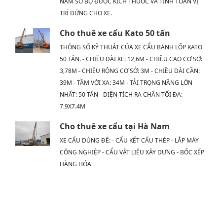
NẮM SƠ BỘ ĐƯỢC KÍCH THƯỚC VÀ TÍNH TOÁN VỊ
TRÍ ĐỨNG CHO XE.
Cho thuê xe cẩu Kato 50 tấn
THÔNG SỐ KỸ THUẬT CỦA XE CẨU BÁNH LỐP KATO
50 TẤN. - CHIỀU DÀI XE: 12,6M - CHIỀU CAO CƠ SỞ:
3,78M - CHIỀU RỘNG CƠ SỞ: 3M - CHIỀU DÀI CẦN:
39M - TẦM VỚI XA: 34M - TẢI TRỌNG NÂNG LỚN
NHẤT: 50 TẤN - DIỆN TÍCH RA CHÂN TỐI ĐA:
7.9X7.4M
Cho thuê xe cẩu tại Hà Nam
XE CẨU DÙNG ĐÊ: - CẨU KẾT CẤU THÉP - LẮP MÁY
CÔNG NGHIỆP - CẨU VẬT LIỆU XÂY DỰNG - BỐC XẾP
HÀNG HÓA