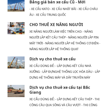
Bảng giá bán xe cẩu Cũ - Mới
- XE CẨU KATO - XE CẨU NHẬT BÃI - XE CẨU CHÂU
ÂU - XE CẨU TRUNG QUỐC
CHO THUÊ XE NÂNG NGƯỜI
XE NÂNG NGƯỜI LÀM VIỆC TRÊN CAO: - NÂNG
NGƯỜI LẮP KẾT CẤU THÉP - NÂNG NGƯỜI LẮP PIN
MẶT TRỜI - NÂNG NGƯỜI LẮP HỆ THỐNG CƠ ĐIỆN -
NÂNG NGƯỜI LẮP HỆ THỐNG QUẠT
Dịch vụ cho thuê xe cẩu
XE CẨU DÙNG ĐỂ: - LẮP DỰNG KẾT CẤU NHÀ
XƯỞNG - LẮP ĐỰNGHỆ THỐNG LỌC HÓA DẦU - LẮP
DỰNG HỆ THỐNG MÁY VÀ DÂY TRUYỀN MÁY
Dịch vụ cho thuê xe cẩu tại Bắc
Giang
XE CẨU DÙNG ĐỂ: - LẮP DỰNG KẾT CẤU THÉP - THI
CÔNG CẦU QUA SÔNG VÀ CẦU VƯỢT - THI CÔNG