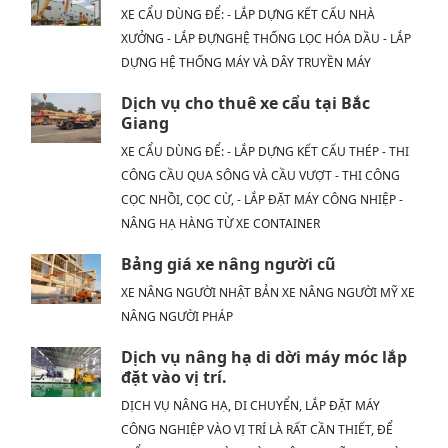
XE CẨU DÙNG ĐỂ: - LẮP DỰNG KẾT CẤU NHÀ
XƯỞNG - LẮP ĐỰNGHỆ THỐNG LỌC HÓA DẦU - LẮP
DỰNG HỆ THỐNG MÁY VÀ DÂY TRUYỀN MÁY
Dịch vụ cho thuê xe cẩu tại Bắc
Giang
XE CẨU DÙNG ĐỂ: - LẮP DỰNG KẾT CẤU THÉP - THI
CÔNG CẦU QUA SÔNG VÀ CẦU VƯỢT - THI CÔNG
CỌC NHỒI, CỌC CỪ, - LẮP ĐẶT MÁY CÔNG NHIỆP -
NÂNG HẠ HÀNG TỪ XE CONTAINER
Bảng giá xe nâng người cũ
XE NÂNG NGƯỜI NHẬT BẢN XE NÂNG NGƯỜI MỸ XE
NÂNG NGƯỜI PHÁP
Dịch vụ nâng hạ di dời máy móc lắp
đặt vào vị trí.
DỊCH VỤ NÂNG HẠ, DI CHUYỂN, LẮP ĐẶT MÁY
CÔNG NGHIỆP VÀO VỊ TRÍ LÀ RẤT CẦN THIẾT, ĐỂ