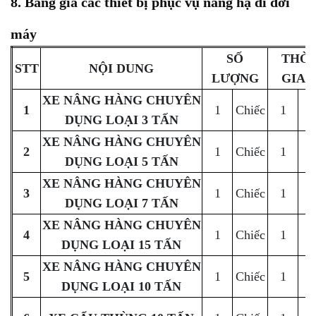
8. Bảng giá các thiết bị phục vụ nâng hạ di dời
máy
SỐ
THỜI
STT
NỘI DUNG
LƯỢNG
GIAN
XE NÂNG HÀNG CHUYÊN
1
1
Chiếc
1
C
DỤNG LOẠI 3 TẤN
XE NÂNG HÀNG CHUYÊN
2
1
Chiếc
1
C
DỤNG LOẠI 5 TẤN
XE NÂNG HÀNG CHUYÊN
3
1
Chiếc
1
C
DỤNG LOẠI 7 TẤN
XE NÂNG HÀNG CHUYÊN
4
1
Chiếc
1
C
DỤNG LOẠI 15 TẤN
XE NÂNG HÀNG CHUYÊN
5
1
Chiếc
1
C
DỤNG LOẠI 10 TẤN