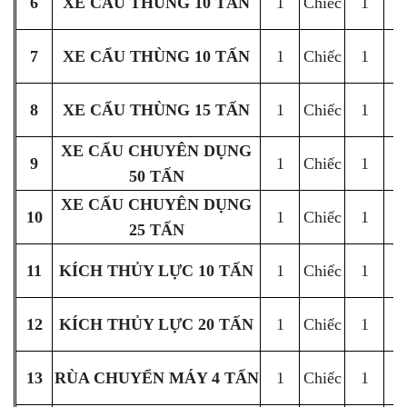
6
XE CẨU THÙNG 10 TẤN
1
Chiếc
1
C
7
XE CẨU THÙNG 10 TẤN
1
Chiếc
1
C
8
XE CẨU THÙNG 15 TẤN
1
Chiếc
1
C
XE CẨU CHUYÊN DỤNG
9
1
Chiếc
1
C
50 TẤN
XE CẨU CHUYÊN DỤNG
10
1
Chiếc
1
C
25 TẤN
11
KÍCH THỦY LỰC 10 TẤN
1
Chiếc
1
C
12
KÍCH THỦY LỰC 20 TẤN
1
Chiếc
1
C
13
RÙA CHUYỂN MÁY 4 TẤN
1
Chiếc
1
C