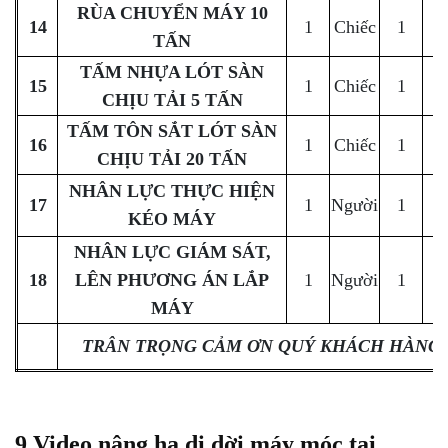
RÙA CHUYỂN MÁY 10
14
1
Chiếc
1
C
TẤN
TẤM NHỰA LÓT SÀN
15
1
Chiếc
1
C
CHỊU TẢI 5 TẤN
TẤM TÔN SẮT LÓT SÀN
16
1
Chiếc
1
C
CHỊU TẢI 20 TẤN
NHÂN LỰC THỰC HIỆN
17
1
Người
1
C
KÉO MÁY
NHÂN LỰC GIÁM SÁT,
18
LÊN PHƯƠNG ÁN LẮP
1
Người
1
C
MÁY
TRÂN TRỌNG CẢM ƠN QUÝ KHÁCH HÀNG
9.Video nâng hạ di dời máy móc tại