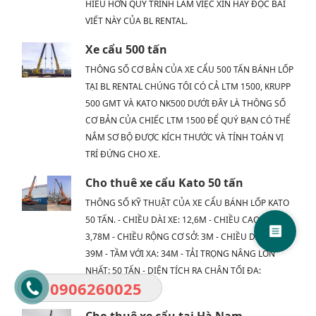
HIỂU HƠN QUY TRÌNH LÀM VIỆC XIN HÃY ĐỌC BÀI
VIẾT NÀY CỦA BL RENTAL.
Xe cẩu 500 tấn
THÔNG SỐ CƠ BẢN CỦA XE CẨU 500 TẤN BÁNH LỐP
TẠI BL RENTAL CHÚNG TÔI CÓ CẢ LTM 1500, KRUPP
500 GMT VÀ KATO NK500 DƯỚI ĐÂY LÀ THÔNG SỐ
CƠ BẢN CỦA CHIẾC LTM 1500 ĐỂ QUÝ BẠN CÓ THỂ
NẮM SƠ BỘ ĐƯỢC KÍCH THƯỚC VÀ TÍNH TOÁN VỊ
TRÍ ĐỨNG CHO XE.
Cho thuê xe cẩu Kato 50 tấn
THÔNG SỐ KỸ THUẬT CỦA XE CẨU BÁNH LỐP KATO
50 TẤN. - CHIỀU DÀI XE: 12,6M - CHIỀU CAO CƠ SỞ:
3,78M - CHIỀU RỘNG CƠ SỞ: 3M - CHIỀU DÀI CẦN:
39M - TẦM VỚI XA: 34M - TẢI TRỌNG NÂNG LỚN
NHẤT: 50 TẤN - DIỆN TÍCH RA CHÂN TỐI ĐA:
0906260025
7.9X7.4M
Cho thuê xe cẩu tại Hà Nam