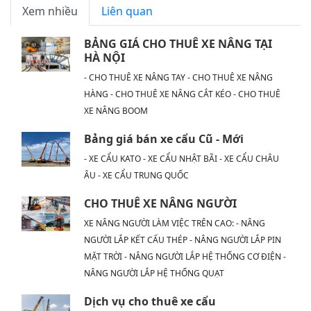
Xem nhiều
Liên quan
BẢNG GIÁ CHO THUÊ XE NÂNG TẠI
HÀ NỘI
- CHO THUÊ XE NÂNG TAY - CHO THUÊ XE NÂNG
HÀNG - CHO THUÊ XE NÂNG CẮT KÉO - CHO THUÊ
XE NÂNG BOOM
Bảng giá bán xe cẩu Cũ - Mới
- XE CẨU KATO - XE CẨU NHẬT BÃI - XE CẨU CHÂU
ÂU - XE CẨU TRUNG QUỐC
CHO THUÊ XE NÂNG NGƯỜI
XE NÂNG NGƯỜI LÀM VIỆC TRÊN CAO: - NÂNG
NGƯỜI LẮP KẾT CẤU THÉP - NÂNG NGƯỜI LẮP PIN
MẶT TRỜI - NÂNG NGƯỜI LẮP HỆ THỐNG CƠ ĐIỆN -
NÂNG NGƯỜI LẮP HỆ THỐNG QUẠT
Dịch vụ cho thuê xe cẩu