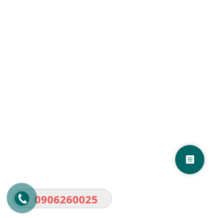
- Bán xe cẩu cũ tại Yên Bái
- Bán xe cẩu cũ tại Thái Nguyên
- Bán xe cẩu cũ tại Lạng Sơn
- Bán xe cẩu cũ tại Bắc Giang
- Bán xe cẩu cũ tại Phú Thọ
- Bán xe cẩu cũ tại Điện Biên
- Bán xe cẩu cũ tại Lai Châu
- Bán xe cẩu cũ tại Sơn La
- Bán xe cẩu cũ tại Hoà Bình
0906260025
- Bán xe cẩu cũ tại
Thanh Hoá