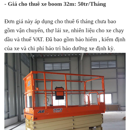
- Giá cho thuê xe boom 32m: 50tr/Tháng
Đơn giá này áp dụng cho thuê 6 tháng chưa bao
gồm vận chuyển, thợ lái xe, nhiên liệu cho xe chạy
dầu và thuế VAT. Đã bao gồm bảo hiểm , kiểm định
của xe và chi phí bảo trì bảo dưỡng xe định kỳ.