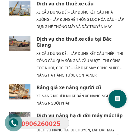
Dịch vụ cho thuê xe cẩu
XE CẨU DÙNG ĐỂ: - LẮP DỰNG KẾT CẤU NHÀ
XƯỞNG - LẮP ĐỰNGHỆ THỐNG LỌC HÓA DẦU - LẮP
DỰNG HỆ THỐNG MÁY VÀ DÂY TRUYỀN MÁY
Dịch vụ cho thuê xe cẩu tại Bắc
Giang
XE CẨU DÙNG ĐỂ: - LẮP DỰNG KẾT CẤU THÉP - THI
CÔNG CẦU QUA SÔNG VÀ CẦU VƯỢT - THI CÔNG
CỌC NHỒI, CỌC CỪ, - LẮP ĐẶT MÁY CÔNG NHIỆP -
NÂNG HẠ HÀNG TỪ XE CONTAINER
Bảng giá xe nâng người cũ
XE NÂNG NGƯỜI NHẬT BẢN XE NÂNG NGƯỜI MỸ XE
NÂNG NGƯỜI PHÁP
Dịch vụ nâng hạ di dời máy móc lắp
đặt vào vị trí.
0906260025
DỊCH VỤ NÂNG HẠ, DI CHUYỂN, LẮP ĐẶT MÁY