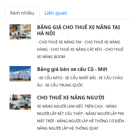
Xem nhiều
Liên quan
BẢNG GIÁ CHO THUÊ XE NÂNG TẠI
HÀ NỘI
- CHO THUÊ XE NÂNG TAY - CHO THUÊ XE NÂNG
HÀNG - CHO THUÊ XE NÂNG CẮT KÉO - CHO THUÊ
XE NÂNG BOOM
Bảng giá bán xe cẩu Cũ - Mới
- XE CẨU KATO - XE CẨU NHẬT BÃI - XE CẨU CHÂU
ÂU - XE CẨU TRUNG QUỐC
CHO THUÊ XE NÂNG NGƯỜI
XE NÂNG NGƯỜI LÀM VIỆC TRÊN CAO: - NÂNG
NGƯỜI LẮP KẾT CẤU THÉP - NÂNG NGƯỜI LẮP PIN
MẶT TRỜI - NÂNG NGƯỜI LẮP HỆ THỐNG CƠ ĐIỆN -
NÂNG NGƯỜI LẮP HỆ THỐNG QUẠT