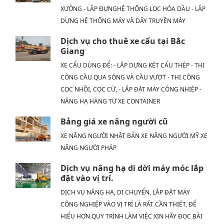
XƯỞNG - LẮP ĐỰNGHỆ THỐNG LỌC HÓA DẦU - LẮP
DỰNG HỆ THỐNG MÁY VÀ DÂY TRUYỀN MÁY
Dịch vụ cho thuê xe cẩu tại Bắc
Giang
XE CẨU DÙNG ĐỂ: - LẮP DỰNG KẾT CẤU THÉP - THI
CÔNG CẦU QUA SÔNG VÀ CẦU VƯỢT - THI CÔNG
CỌC NHỒI, CỌC CỪ, - LẮP ĐẶT MÁY CÔNG NHIỆP -
NÂNG HẠ HÀNG TỪ XE CONTAINER
Bảng giá xe nâng người cũ
XE NÂNG NGƯỜI NHẬT BẢN XE NÂNG NGƯỜI MỸ XE
NÂNG NGƯỜI PHÁP
Dịch vụ nâng hạ di dời máy móc lắp
đặt vào vị trí.
DỊCH VỤ NÂNG HẠ, DI CHUYỂN, LẮP ĐẶT MÁY
CÔNG NGHIỆP VÀO VỊ TRÍ LÀ RẤT CẦN THIẾT, ĐỂ
HIỂU HƠN QUY TRÌNH LÀM VIỆC XIN HÃY ĐỌC BÀI