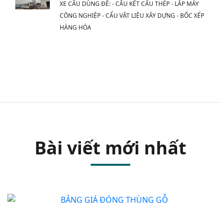
XE CẨU DÙNG ĐÊ: - CẨU KẾT CẤU THÉP - LẮP MÁY
CÔNG NGHIỆP - CẨU VẬT LIỆU XÂY DỰNG - BỐC XẾP
HÀNG HÓA
Bài viết mới nhất