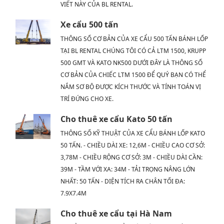
VIẾT NÀY CỦA BL RENTAL.
Xe cẩu 500 tấn
THÔNG SỐ CƠ BẢN CỦA XE CẨU 500 TẤN BÁNH LỐP
TẠI BL RENTAL CHÚNG TÔI CÓ CẢ LTM 1500, KRUPP
500 GMT VÀ KATO NK500 DƯỚI ĐÂY LÀ THÔNG SỐ
CƠ BẢN CỦA CHIẾC LTM 1500 ĐỂ QUÝ BẠN CÓ THỂ
NẮM SƠ BỘ ĐƯỢC KÍCH THƯỚC VÀ TÍNH TOÁN VỊ
TRÍ ĐỨNG CHO XE.
Cho thuê xe cẩu Kato 50 tấn
THÔNG SỐ KỸ THUẬT CỦA XE CẨU BÁNH LỐP KATO
50 TẤN. - CHIỀU DÀI XE: 12,6M - CHIỀU CAO CƠ SỞ:
3,78M - CHIỀU RỘNG CƠ SỞ: 3M - CHIỀU DÀI CẦN:
39M - TẦM VỚI XA: 34M - TẢI TRỌNG NÂNG LỚN
NHẤT: 50 TẤN - DIỆN TÍCH RA CHÂN TỐI ĐA:
7.9X7.4M
Cho thuê xe cẩu tại Hà Nam