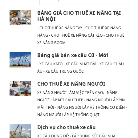
BẢNG GIÁ CHO THUÊ XE NÂNG TẠI
HÀ NỘI
- CHO THUÊ XE NÂNG TAY - CHO THUÊ XE NÂNG
HÀNG - CHO THUÊ XE NÂNG CẮT KÉO - CHO THUÊ
XE NÂNG BOOM
Bảng giá bán xe cẩu Cũ - Mới
- XE CẨU KATO - XE CẨU NHẬT BÃI - XE CẨU CHÂU
ÂU - XE CẨU TRUNG QUỐC
CHO THUÊ XE NÂNG NGƯỜI
XE NÂNG NGƯỜI LÀM VIỆC TRÊN CAO: - NÂNG
NGƯỜI LẮP KẾT CẤU THÉP - NÂNG NGƯỜI LẮP PIN
MẶT TRỜI - NÂNG NGƯỜI LẮP HỆ THỐNG CƠ ĐIỆN -
NÂNG NGƯỜI LẮP HỆ THỐNG QUẠT
Dịch vụ cho thuê xe cẩu
XE CẨU DÙNG ĐỂ: - LẮP DỰNG KẾT CẤU NHÀ