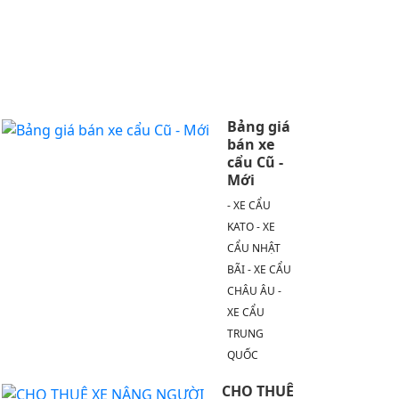
CHO
THUÊ
XE
NÂNG
BOOM
Bảng giá
bán xe
cẩu Cũ -
Mới
- XE CẨU
KATO - XE
CẨU NHẬT
BÃI - XE CẨU
CHÂU ÂU -
XE CẨU
TRUNG
QUỐC
CHO THUÊ