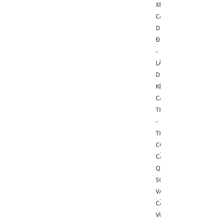
XE
CẨU
DÙNG
ĐỂ:
-
LẮP
DỰNG
KẾT
CẤU
THÉP
-
THI
CÔNG
CẦU
QUA
SÔNG
VÀ
CẦU
VƯỢT