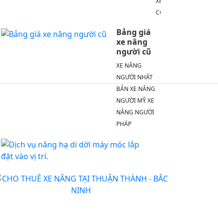
XE
CONTAINER
Bảng giá
xe nâng
người cũ
XE NÂNG
NGƯỜI NHẬT
BẢN XE NÂNG
NGƯỜI MỸ XE
NÂNG NGƯỜI
PHÁP
Dịch
vụ
nâng
hạ
di
dời
máy
móc