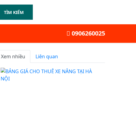
TÌM KIẾM
0906260025
Xem nhiều
Liên quan
BẢNG
GIÁ
CHO
THUÊ
XE
NÂNG
TẠI
HÀ
NỘI
-
CHO