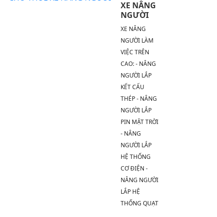
XE NÂNG
NGƯỜI
XE NÂNG
NGƯỜI LÀM
VIỆC TRÊN
CAO: - NÂNG
NGƯỜI LẮP
KẾT CẤU
THÉP - NÂNG
NGƯỜI LẮP
PIN MẶT TRỜI
- NÂNG
NGƯỜI LẮP
HỆ THỐNG
CƠ ĐIỆN -
NÂNG NGƯỜI
LẮP HỆ
THỐNG QUẠT