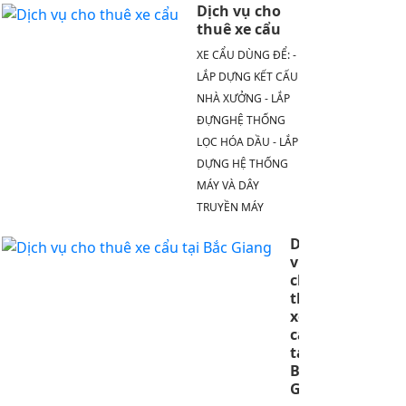
Dịch vụ cho
thuê xe cẩu
XE CẨU DÙNG ĐỂ: -
LẮP DỰNG KẾT CẤU
NHÀ XƯỞNG - LẮP
ĐỰNGHỆ THỐNG
LỌC HÓA DẦU - LẮP
DỰNG HỆ THỐNG
MÁY VÀ DÂY
TRUYỀN MÁY
Dịch
vụ
cho
thuê
xe
cẩu
tại
Bắc
Giang