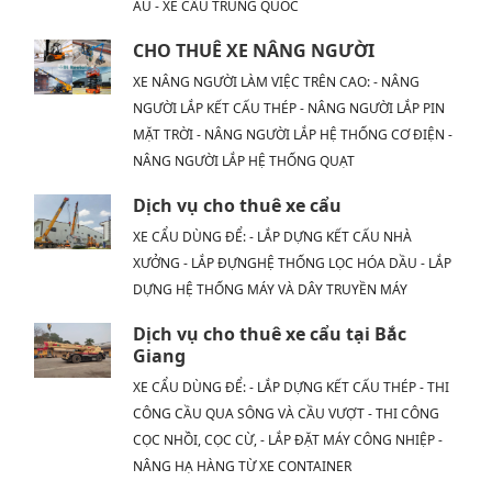
ÂU - XE CẨU TRUNG QUỐC
CHO THUÊ XE NÂNG NGƯỜI
XE NÂNG NGƯỜI LÀM VIỆC TRÊN CAO: - NÂNG
NGƯỜI LẮP KẾT CẤU THÉP - NÂNG NGƯỜI LẮP PIN
MẶT TRỜI - NÂNG NGƯỜI LẮP HỆ THỐNG CƠ ĐIỆN -
NÂNG NGƯỜI LẮP HỆ THỐNG QUẠT
Dịch vụ cho thuê xe cẩu
XE CẨU DÙNG ĐỂ: - LẮP DỰNG KẾT CẤU NHÀ
XƯỞNG - LẮP ĐỰNGHỆ THỐNG LỌC HÓA DẦU - LẮP
DỰNG HỆ THỐNG MÁY VÀ DÂY TRUYỀN MÁY
Dịch vụ cho thuê xe cẩu tại Bắc
Giang
XE CẨU DÙNG ĐỂ: - LẮP DỰNG KẾT CẤU THÉP - THI
CÔNG CẦU QUA SÔNG VÀ CẦU VƯỢT - THI CÔNG
CỌC NHỒI, CỌC CỪ, - LẮP ĐẶT MÁY CÔNG NHIỆP -
NÂNG HẠ HÀNG TỪ XE CONTAINER