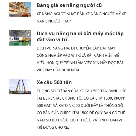
Bảng giá xe nâng người cũ
XE NÂNG NGƯỜI NHẬT BẢN XE NÂNG NGƯỜI MỸ XE
NÂNG NGƯỜI PHÁP
Dịch vụ nâng hạ di dời máy móc lắp
đặt vào vị trí.
DỊCH VỤ NÂNG HẠ, DI CHUYỂN, LẮP ĐẶT MÁY
CÔNG NGHIỆP VÀO VỊ TRÍ LÀ RẤT CẦN THIẾT, ĐỂ
HIỂU HƠN QUY TRÌNH LÀM VIỆC XIN HÃY ĐỌC BÀI
VIẾT NÀY CỦA BL RENTAL.
Xe cẩu 500 tấn
THÔNG SỐ CƠ BẢN CỦA XE CẨU 500 TẤN BÁNH LỐP
TẠI BL RENTAL CHÚNG TÔI CÓ CẢ LTM 1500, KRUPP
500 GMT VÀ KATO NK500 DƯỚI ĐÂY LÀ THÔNG SỐ
CƠ BẢN CỦA CHIẾC LTM 1500 ĐỂ QUÝ BẠN CÓ THỂ
NẮM SƠ BỘ ĐƯỢC KÍCH THƯỚC VÀ TÍNH TOÁN VỊ
TRÍ ĐỨNG CHO XE.