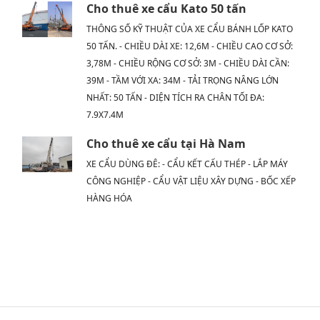
Cho thuê xe cẩu Kato 50 tấn
THÔNG SỐ KỸ THUẬT CỦA XE CẨU BÁNH LỐP KATO
50 TẤN. - CHIỀU DÀI XE: 12,6M - CHIỀU CAO CƠ SỞ:
3,78M - CHIỀU RỘNG CƠ SỞ: 3M - CHIỀU DÀI CẦN:
39M - TẦM VỚI XA: 34M - TẢI TRỌNG NÂNG LỚN
NHẤT: 50 TẤN - DIỆN TÍCH RA CHÂN TỐI ĐA:
7.9X7.4M
Cho thuê xe cẩu tại Hà Nam
XE CẨU DÙNG ĐÊ: - CẨU KẾT CẤU THÉP - LẮP MÁY
CÔNG NGHIỆP - CẨU VẬT LIỆU XÂY DỰNG - BỐC XẾP
HÀNG HÓA