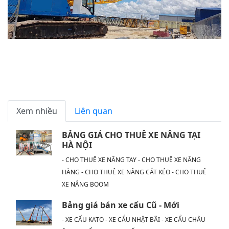
Xem nhiều
Liên quan
BẢNG GIÁ CHO THUÊ XE NÂNG TẠI
HÀ NỘI
- CHO THUÊ XE NÂNG TAY - CHO THUÊ XE NÂNG
HÀNG - CHO THUÊ XE NÂNG CẮT KÉO - CHO THUÊ
XE NÂNG BOOM
Bảng giá bán xe cẩu Cũ - Mới
- XE CẨU KATO - XE CẨU NHẬT BÃI - XE CẨU CHÂU