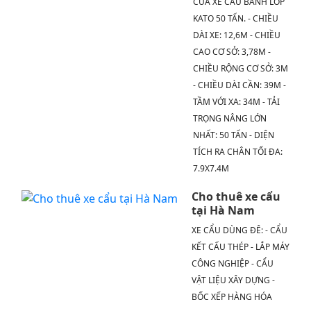
CỦA XE CẨU BÁNH LỐP
KATO 50 TẤN. - CHIỀU
DÀI XE: 12,6M - CHIỀU
CAO CƠ SỞ: 3,78M -
CHIỀU RỘNG CƠ SỞ: 3M
- CHIỀU DÀI CẦN: 39M -
TẦM VỚI XA: 34M - TẢI
TRỌNG NÂNG LỚN
NHẤT: 50 TẤN - DIỆN
TÍCH RA CHÂN TỐI ĐA:
7.9X7.4M
Cho thuê xe cẩu
tại Hà Nam
XE CẨU DÙNG ĐÊ: - CẨU
KẾT CẤU THÉP - LẮP MÁY
CÔNG NGHIỆP - CẨU
VẬT LIỆU XÂY DỰNG -
BỐC XẾP HÀNG HÓA