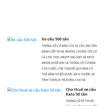
BÀI
VIẾT
NÀY
CỦA
BL
RENT
Xe cẩu 500 tấn
THÔNG SỐ CƠ BẢN CỦA XE CẨU 500 TẤN
BÁNH LỐP TẠI BL RENTAL CHÚNG TÔI CÓ
CẢ LTM 1500, KRUPP 500 GMT VÀ KATO
NK500 DƯỚI ĐÂY LÀ THÔNG SỐ CƠ BẢN
CỦA CHIẾC LTM 1500 ĐỂ QUÝ BẠN CÓ
THỂ NẮM SƠ BỘ ĐƯỢC KÍCH THƯỚC VÀ
TÍNH TOÁN VỊ TRÍ ĐỨNG CHO XE.
Cho thuê xe cẩu
Kato 50 tấn
THÔNG SỐ KỸ THUẬT