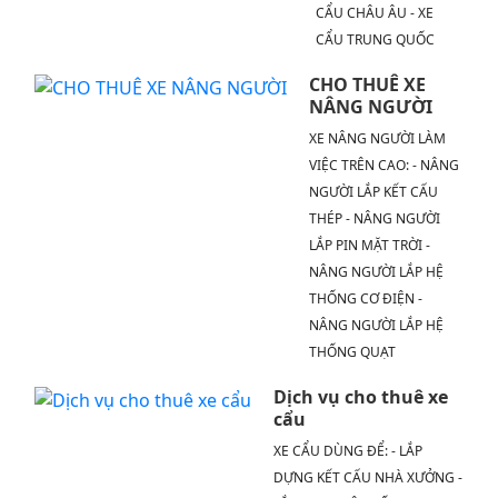
CẨU CHÂU ÂU - XE
CẨU TRUNG QUỐC
CHO THUÊ XE
NÂNG NGƯỜI
XE NÂNG NGƯỜI LÀM
VIỆC TRÊN CAO: - NÂNG
NGƯỜI LẮP KẾT CẤU
THÉP - NÂNG NGƯỜI
LẮP PIN MẶT TRỜI -
NÂNG NGƯỜI LẮP HỆ
THỐNG CƠ ĐIỆN -
NÂNG NGƯỜI LẮP HỆ
THỐNG QUẠT
Dịch vụ cho thuê xe
cẩu
XE CẨU DÙNG ĐỂ: - LẮP
DỰNG KẾT CẤU NHÀ XƯỞNG -