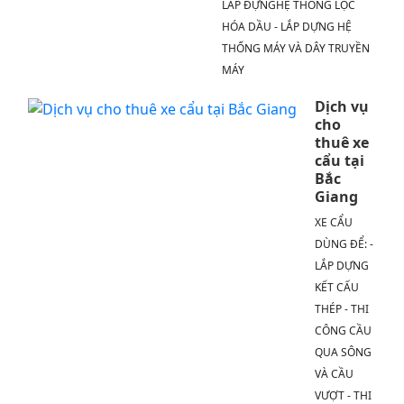
LẮP ĐỰNGHỆ THỐNG LỌC
HÓA DẦU - LẮP DỰNG HỆ
THỐNG MÁY VÀ DÂY TRUYỀN
MÁY
Dịch vụ
cho
thuê xe
cẩu tại
Bắc
Giang
XE CẨU
DÙNG ĐỂ: -
LẮP DỰNG
KẾT CẤU
THÉP - THI
CÔNG CẦU
QUA SÔNG
VÀ CẦU
VƯỢT - THI