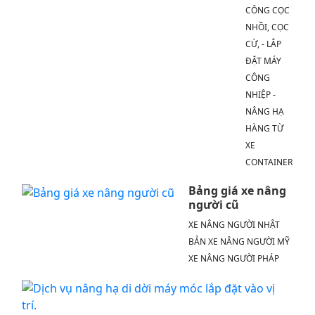
CÔNG CỌC
NHỒI, CỌC
CỪ, - LẮP
ĐẶT MÁY
CÔNG
NHIỆP -
NÂNG HẠ
HÀNG TỪ
XE
CONTAINER
Bảng giá xe nâng
người cũ
XE NÂNG NGƯỜI NHẬT
BẢN XE NÂNG NGƯỜI MỸ
XE NÂNG NGƯỜI PHÁP
Dịc
vụ
nâ