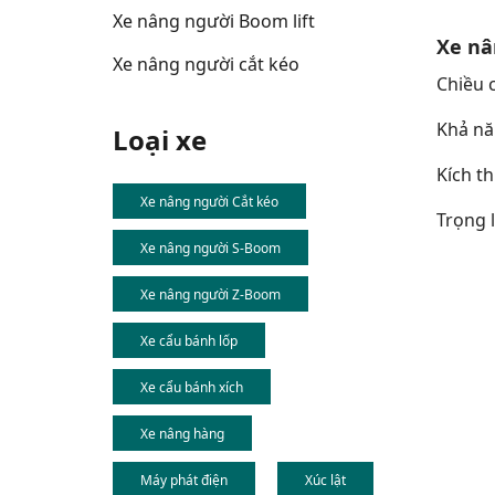
Xe nâng người Boom lift
Xe nâ
Xe nâng người cắt kéo
Chiều c
Khả năn
Loại xe
Kích th
Xe nâng người Cắt kéo
Trọng l
Xe nâng người S-Boom
Xe nâng người Z-Boom
Xe cẩu bánh lốp
Xe cẩu bánh xích
Xe nâng hàng
Máy phát điện
Xúc lật