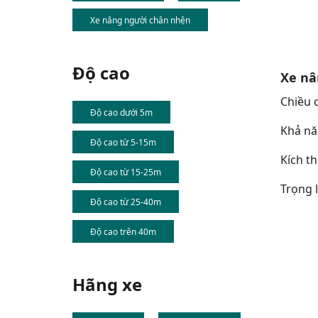
Xe nâng người chân nhện
Độ cao
Xe nâ
Chiều c
Độ cao dưới 5m
Khả năn
Độ cao từ 5-15m
Kích th
Độ cao từ 15-25m
Trọng l
Độ cao từ 25-40m
Độ cao trên 40m
Hãng xe