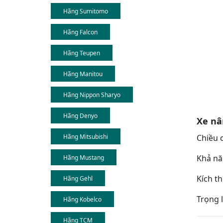
Hãng Sumitomo
Hãng Falcon
Hãng Teupen
Hãng Manitou
Hãng Nippon Sharyo
Hãng Denyo
Xe nâ
Hãng Mitsubishi
Chiều c
Khả năn
Hãng Mustang
Kích th
Hãng Gehl
Trọng l
Hãng Kobelco
Hãng TCM