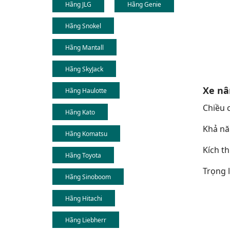
Hãng JLG
Hãng Genie
Hãng Snokel
Hãng Mantall
Hãng SkyJack
Xe nâ
Hãng Haulotte
Chiều c
Hãng Kato
Khả năn
Hãng Komatsu
Kích th
Hãng Toyota
Trọng l
Hãng Sinoboom
Hãng Hitachi
Hãng Liebherr