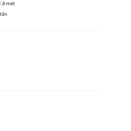
1.8 mét
 tấn