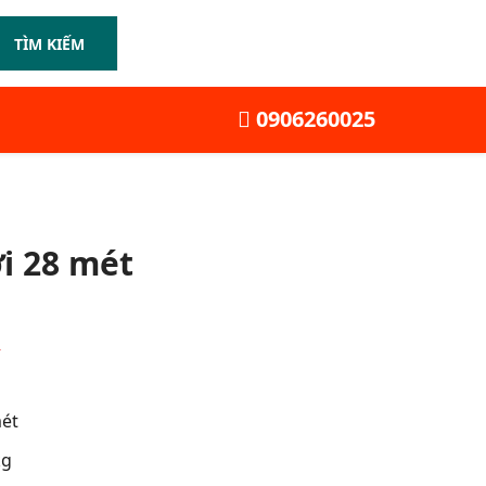
TÌM KIẾM
0906260025
i 28 mét
Y
ét
kg