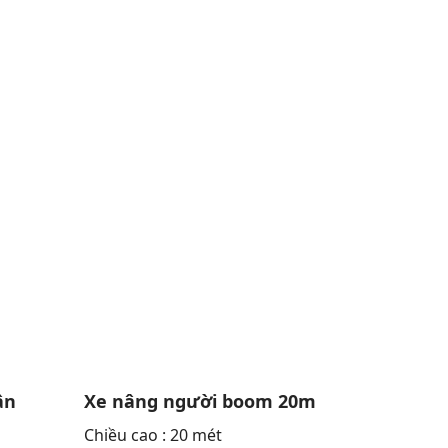
ân
Xe nâng người boom 20m
Chiều cao : 20 mét