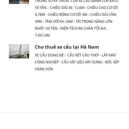
THÔNG SỐ KỸ THUẬT CỦA XE CẨU BÁNH LỐP KATO
50 TẤN. - CHIỀU DÀI XE: 12,6M - CHIỀU CAO CƠ SỞ:
3,78M - CHIỀU RỘNG CƠ SỞ: 3M - CHIỀU DÀI CẦN:
39M - TẦM VỚI XA: 34M - TẢI TRỌNG NÂNG LỚN
NHẤT: 50 TẤN - DIỆN TÍCH RA CHÂN TỐI ĐA:
7.9X7.4M
Cho thuê xe cẩu tại Hà Nam
XE CẨU DÙNG ĐÊ: - CẨU KẾT CẤU THÉP - LẮP MÁY
CÔNG NGHIỆP - CẨU VẬT LIỆU XÂY DỰNG - BỐC XẾP
HÀNG HÓA