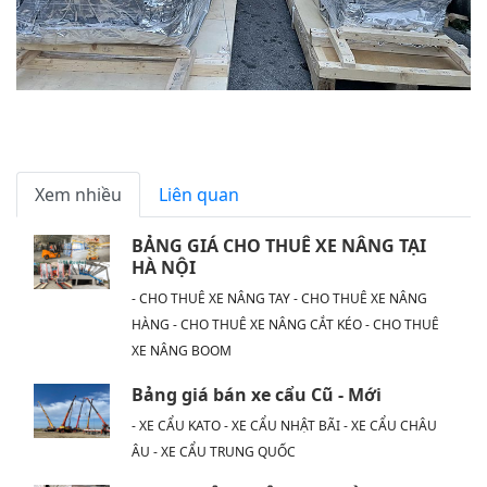
Xem nhiều
Liên quan
BẢNG GIÁ CHO THUÊ XE NÂNG TẠI
HÀ NỘI
- CHO THUÊ XE NÂNG TAY - CHO THUÊ XE NÂNG
HÀNG - CHO THUÊ XE NÂNG CẮT KÉO - CHO THUÊ
XE NÂNG BOOM
Bảng giá bán xe cẩu Cũ - Mới
- XE CẨU KATO - XE CẨU NHẬT BÃI - XE CẨU CHÂU
ÂU - XE CẨU TRUNG QUỐC