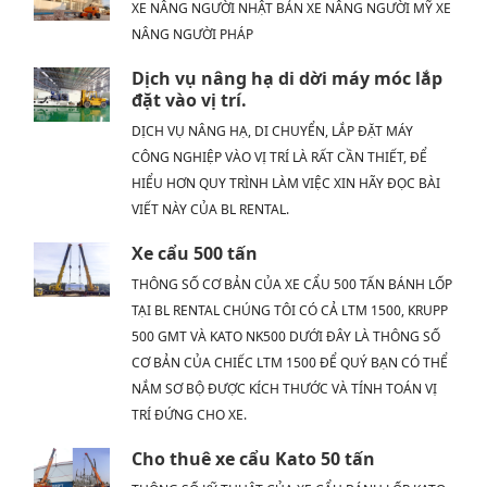
XE NÂNG NGƯỜI NHẬT BẢN XE NÂNG NGƯỜI MỸ XE
NÂNG NGƯỜI PHÁP
Dịch vụ nâng hạ di dời máy móc lắp
đặt vào vị trí.
DỊCH VỤ NÂNG HẠ, DI CHUYỂN, LẮP ĐẶT MÁY
CÔNG NGHIỆP VÀO VỊ TRÍ LÀ RẤT CẦN THIẾT, ĐỂ
HIỂU HƠN QUY TRÌNH LÀM VIỆC XIN HÃY ĐỌC BÀI
VIẾT NÀY CỦA BL RENTAL.
Xe cẩu 500 tấn
THÔNG SỐ CƠ BẢN CỦA XE CẨU 500 TẤN BÁNH LỐP
TẠI BL RENTAL CHÚNG TÔI CÓ CẢ LTM 1500, KRUPP
500 GMT VÀ KATO NK500 DƯỚI ĐÂY LÀ THÔNG SỐ
CƠ BẢN CỦA CHIẾC LTM 1500 ĐỂ QUÝ BẠN CÓ THỂ
NẮM SƠ BỘ ĐƯỢC KÍCH THƯỚC VÀ TÍNH TOÁN VỊ
TRÍ ĐỨNG CHO XE.
Cho thuê xe cẩu Kato 50 tấn