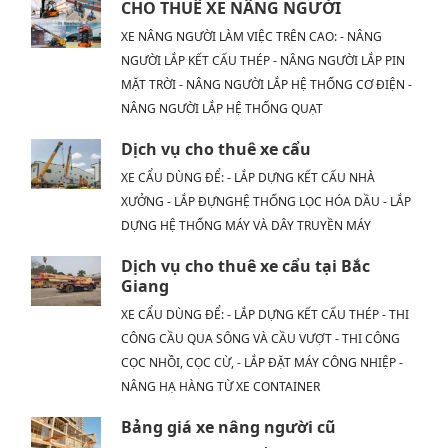
CHO THUÊ XE NÂNG NGƯỜI
XE NÂNG NGƯỜI LÀM VIỆC TRÊN CAO: - NÂNG
NGƯỜI LẮP KẾT CẤU THÉP - NÂNG NGƯỜI LẮP PIN
MẶT TRỜI - NÂNG NGƯỜI LẮP HỆ THỐNG CƠ ĐIỆN -
NÂNG NGƯỜI LẮP HỆ THỐNG QUẠT
Dịch vụ cho thuê xe cẩu
XE CẨU DÙNG ĐỂ: - LẮP DỰNG KẾT CẤU NHÀ
XƯỞNG - LẮP ĐỰNGHỆ THỐNG LỌC HÓA DẦU - LẮP
DỰNG HỆ THỐNG MÁY VÀ DÂY TRUYỀN MÁY
Dịch vụ cho thuê xe cẩu tại Bắc
Giang
XE CẨU DÙNG ĐỂ: - LẮP DỰNG KẾT CẤU THÉP - THI
CÔNG CẦU QUA SÔNG VÀ CẦU VƯỢT - THI CÔNG
CỌC NHỒI, CỌC CỪ, - LẮP ĐẶT MÁY CÔNG NHIỆP -
NÂNG HẠ HÀNG TỪ XE CONTAINER
Bảng giá xe nâng người cũ