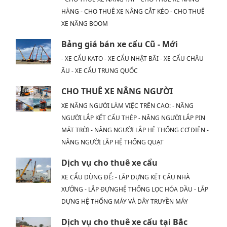
HÀNG - CHO THUÊ XE NÂNG CẮT KÉO - CHO THUÊ
XE NÂNG BOOM
Bảng giá bán xe cẩu Cũ - Mới
- XE CẨU KATO - XE CẨU NHẬT BÃI - XE CẨU CHÂU
ÂU - XE CẨU TRUNG QUỐC
CHO THUÊ XE NÂNG NGƯỜI
XE NÂNG NGƯỜI LÀM VIỆC TRÊN CAO: - NÂNG
NGƯỜI LẮP KẾT CẤU THÉP - NÂNG NGƯỜI LẮP PIN
MẶT TRỜI - NÂNG NGƯỜI LẮP HỆ THỐNG CƠ ĐIỆN -
NÂNG NGƯỜI LẮP HỆ THỐNG QUẠT
Dịch vụ cho thuê xe cẩu
XE CẨU DÙNG ĐỂ: - LẮP DỰNG KẾT CẤU NHÀ
XƯỞNG - LẮP ĐỰNGHỆ THỐNG LỌC HÓA DẦU - LẮP
DỰNG HỆ THỐNG MÁY VÀ DÂY TRUYỀN MÁY
Dịch vụ cho thuê xe cẩu tại Bắc