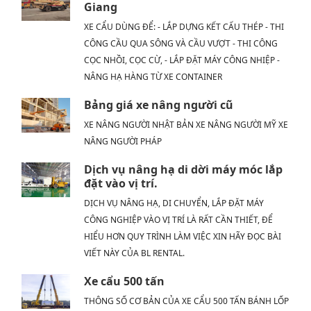
Giang
XE CẨU DÙNG ĐỂ: - LẮP DỰNG KẾT CẤU THÉP - THI
CÔNG CẦU QUA SÔNG VÀ CẦU VƯỢT - THI CÔNG
CỌC NHỒI, CỌC CỪ, - LẮP ĐẶT MÁY CÔNG NHIỆP -
NÂNG HẠ HÀNG TỪ XE CONTAINER
Bảng giá xe nâng người cũ
XE NÂNG NGƯỜI NHẬT BẢN XE NÂNG NGƯỜI MỸ XE
NÂNG NGƯỜI PHÁP
Dịch vụ nâng hạ di dời máy móc lắp
đặt vào vị trí.
DỊCH VỤ NÂNG HẠ, DI CHUYỂN, LẮP ĐẶT MÁY
CÔNG NGHIỆP VÀO VỊ TRÍ LÀ RẤT CẦN THIẾT, ĐỂ
HIỂU HƠN QUY TRÌNH LÀM VIỆC XIN HÃY ĐỌC BÀI
VIẾT NÀY CỦA BL RENTAL.
Xe cẩu 500 tấn
THÔNG SỐ CƠ BẢN CỦA XE CẨU 500 TẤN BÁNH LỐP