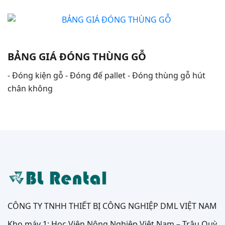
BẢNG GIÁ ĐÓNG THÙNG GỖ
- Đóng kiện gỗ - Đóng đế pallet - Đóng thùng gỗ hút
chân không
CÔNG TY TNHH THIẾT BỊ CÔNG NGHIỆP DML VIỆT NAM
Kho máy 1: Học Viện Nông Nghiệp Việt Nam – Trâu Quỳ