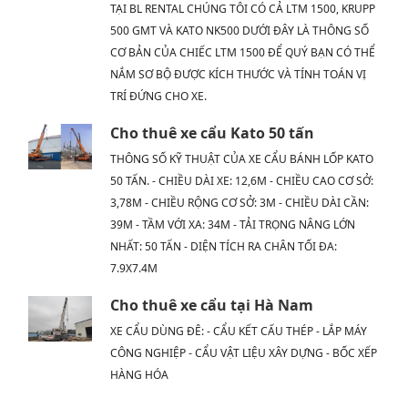
TẠI BL RENTAL CHÚNG TÔI CÓ CẢ LTM 1500, KRUPP
500 GMT VÀ KATO NK500 DƯỚI ĐÂY LÀ THÔNG SỐ
CƠ BẢN CỦA CHIẾC LTM 1500 ĐỂ QUÝ BẠN CÓ THỂ
NẮM SƠ BỘ ĐƯỢC KÍCH THƯỚC VÀ TÍNH TOÁN VỊ
TRÍ ĐỨNG CHO XE.
Cho thuê xe cẩu Kato 50 tấn
THÔNG SỐ KỸ THUẬT CỦA XE CẨU BÁNH LỐP KATO
50 TẤN. - CHIỀU DÀI XE: 12,6M - CHIỀU CAO CƠ SỞ:
3,78M - CHIỀU RỘNG CƠ SỞ: 3M - CHIỀU DÀI CẦN:
39M - TẦM VỚI XA: 34M - TẢI TRỌNG NÂNG LỚN
NHẤT: 50 TẤN - DIỆN TÍCH RA CHÂN TỐI ĐA:
7.9X7.4M
Cho thuê xe cẩu tại Hà Nam
XE CẨU DÙNG ĐÊ: - CẨU KẾT CẤU THÉP - LẮP MÁY
CÔNG NGHIỆP - CẨU VẬT LIỆU XÂY DỰNG - BỐC XẾP
HÀNG HÓA