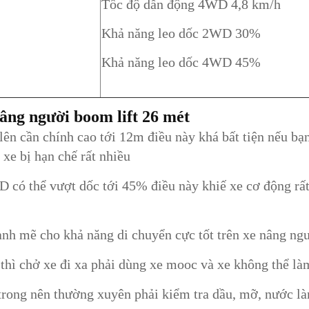
Tốc độ dẫn động 4WD 4,8 km/h
Khả năng leo dốc 2WD 30%
Khả năng leo dốc 4WD 45%
âng người boom lift 26 mét
ên cần chính cao tới 12m điều này khá bất tiện nếu bạ
xe bị hạn chế rất nhiều
ó thể vượt dốc tới 45% điều này khiế xe cơ động rất 
nh mẽ cho khả năng di chuyển cực tốt trên xe nâng ng
 thì chở xe đi xa phải dùng xe mooc và xe không thể là
 trong nên thường xuyên phải kiểm tra dầu, mỡ, nước l