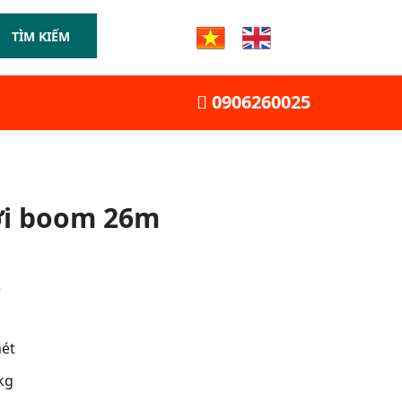
TÌM KIẾM
0906260025
ời boom 26m
Y
ét
kg