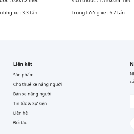
ước : 0.8x1.2 mét
Kích thước : 1.75x6.54 mét
ượng xe : 3.3 tấn
Trọng lượng xe : 6.7 tấn
Liên kết
N
Nh
Sản phẩm
cá
Cho thuê xe nâng người
Bán xe nâng người
Tin tức & Sự kiện
Liên hệ
Đối tác