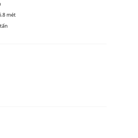
n
6.8 mét
 tấn