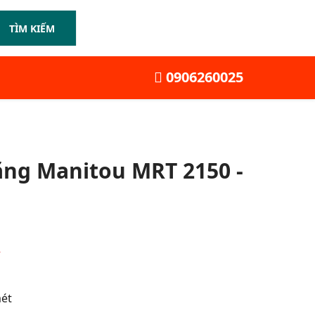
TÌM KIẾM
0906260025
ăng Manitou MRT 2150 -
Y
ét