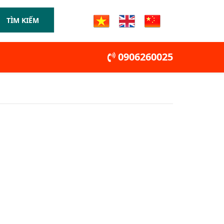
TÌM KIẾM
0906260025