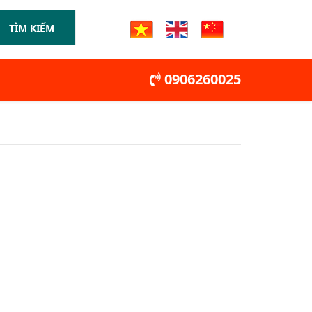
TÌM KIẾM
0906260025