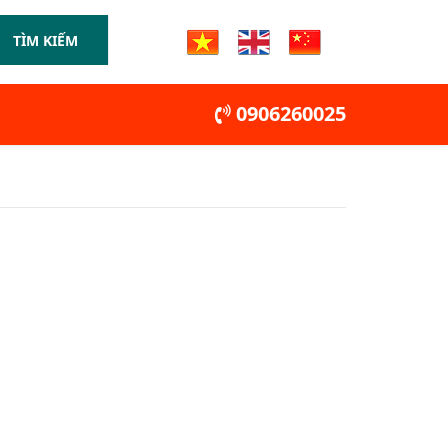
TÌM KIẾM
0906260025